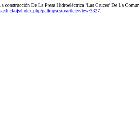
La construcción De La Presa Hidroeléctrica ‘Las Cruces’ De La Comu
.usach.cl/ojs/index.php/palimpsesto/article/view/3327
.