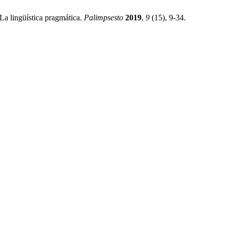
a lingüística pragmática.
Palimpsesto
2019
,
9
(15), 9-34.