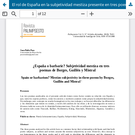
El rol de España en la subjetividad mestiza presente en tres poemas de Borges, Guillén y Mistral sobre la Guerra Civil española