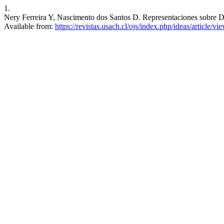
1.
Nery Ferreira Y, Nascimento dos Santos D. Representaciones sobre Der
Available from:
https://revistas.usach.cl/ojs/index.php/ideas/article/v