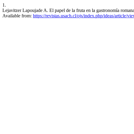
1.
Lejavitzer Lapoujade A. El papel de la fruta en la gastronomía roman
Available from:
https://revistas.usach.cl/ojs/index.php/ideas/article/vi