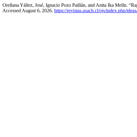
Orellana Yáñez, José, Ignacio Pozo Paillán, and Anita Ika Melín. “Ra
Accessed August 6, 2026.
https://revistas.usach.cl/ojs/index.php/idea