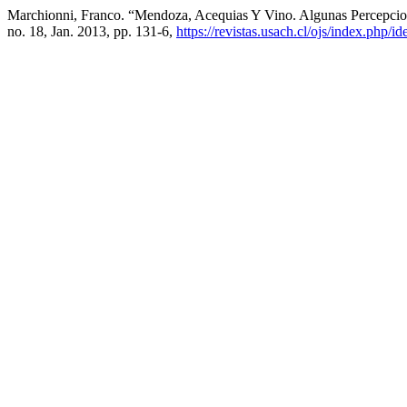
Marchionni, Franco. “Mendoza, Acequias Y Vino. Algunas Percepcio
no. 18, Jan. 2013, pp. 131-6,
https://revistas.usach.cl/ojs/index.php/i