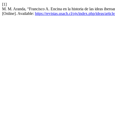
[1]
M. M. Aranda, “Francisco A. Encina en la historia de las ideas ibero
[Online]. Available:
https://revistas.usach.cl/ojs/index.php/ideas/artic