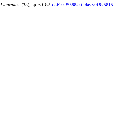
 Avanzados
, (38), pp. 69–82.
doi:10.35588/estudav.v0i38.5815
.