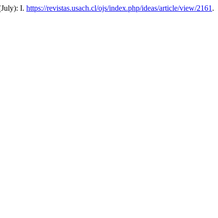
(July): I.
https://revistas.usach.cl/ojs/index.php/ideas/article/view/2161
.