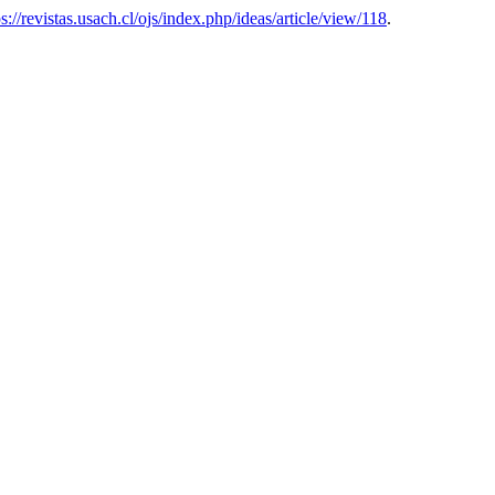
ps://revistas.usach.cl/ojs/index.php/ideas/article/view/118
.