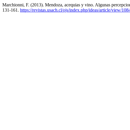
Marchionni, F. (2013). Mendoza, acequias y vino. Algunas percepcion
131-161.
https://revistas.usach.cl/ojs/index.php/ideas/article/view/108