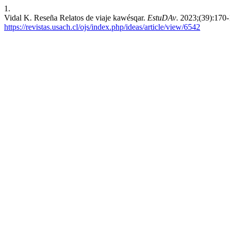
1.
Vidal K. Reseña Relatos de viaje kawésqar.
EstuDAv
. 2023;(39):170
https://revistas.usach.cl/ojs/index.php/ideas/article/view/6542