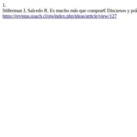
1.
Stillerman J, Salcedo R. Es mucho más que comprar€ Discursos y prác
https://revistas.usach.cl/ojs/index.php/ideas/article/view/127