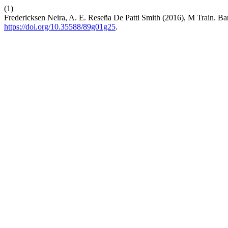
(1)
Fredericksen Neira, A. E. Reseña De Patti Smith (2016), M Train. B
https://doi.org/10.35588/89g01g25
.