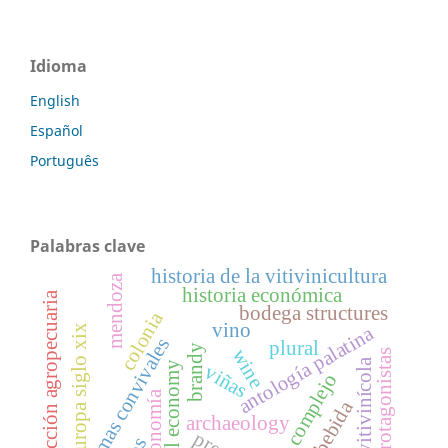
Idioma
English
Español
Português
Palabras clave
historia de la vitivinicultura
mendoza
historia económica
producción agropecuaria
bodega structures
colonia
vino
antología palatina
europa siglo xix
epigramas convivales
plural
brandy
wine
protagonistas
boom vitivinícola
colonial economy
viñas
código complejo
economía
bebida
archaeology