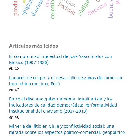
precios
diezmos
discurso
lexicón
Artículos más leídos
El compromiso intelectual de José Vasconcelos con
México (1907-1920)
48
Lugares de origen y el desarrollo de zonas de comercio
local chino en Lima, Perú
42
Entre el discurso gubernamental igualitarista y los
indicadores de calidad democrática: Performatividad
institucional del chavismo (2007-2013)
40
Minería del litio en Chile y conflictividad social: una
mirada sobre los aspectos político-comercial, geopolítico