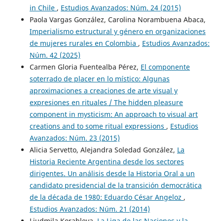
in Chile
,
Estudios Avanzados: Núm. 24 (2015)
Paola Vargas González, Carolina Norambuena Abaca,
Imperialismo estructural y género en organizaciones
de mujeres rurales en Colombia
,
Estudios Avanzados:
Núm. 42 (2025)
Carmen Gloria Fuentealba Pérez,
El componente
soterrado de placer en lo místico: Algunas
aproximaciones a creaciones de arte visual y
expresiones en rituales / The hidden pleasure
component in mysticism: An approach to visual art
creations and to some ritual expressions
,
Estudios
Avanzados: Núm. 23 (2015)
Alicia Servetto, Alejandra Soledad González,
La
Historia Reciente Argentina desde los sectores
dirigentes. Un análisis desde la Historia Oral a un
candidato presidencial de la transición democrática
de la década de 1980: Eduardo César Angeloz
,
Estudios Avanzados: Núm. 21 (2014)
Liudmila Korableva,
La Liga de las Naciones y la