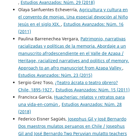
,
Estudios Avanzados: Núm. 29 (2018)
Olaya Sanfuentes Echeverría,
Agricultura y cultura en
el convento de monjas. Una especial devoción al Niño
Jesús en el siglo XIX.
,
Estudios Avanzados: Núm. 16
(2011)
Paulina Barrenechea Vergara,
Patrimonio, narrativas
racializadas y políticas de la memoria. Abordaje a un
manuscrito afrodescendiente en el Valle de Azapa /
Heritage, racialized narratives and politics of memory.
Approach to an afro manuscript from Azapa Valley
,
Estudios Avanzados: Núm. 23 (2015)
Sergio Grez Toso,
¿Teatro ácrata o teatro obrero?
Chile, 1895-1927
,
Estudios Avanzados: Núm. 15 (2011)
Francisca García,
Huacherías: relatos y retratos para
una vida-en-común
,
Estudios Avanzados: Núm. 28
(2018)
Federico Eisner Sagüés,
Josephus Gil y José Bernardo
Dos maestros mulatos peruanos en Chile / Josephus
Gil and José Bernardo Two Peruvian mulatto teachers