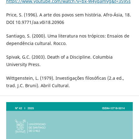
https://www.youtube.com/watch?v=bx-W4yqamVg&t=3595s
Price, S. (1996). A arte dos povos sem história. Afro-Ásia, 18.
DOI 10.9771/aa.v0i18.20906
Santiago, S. (2000). Uma literatura nos trópicos: Ensaios de
dependência cultural. Rocco.
Spivak, G.C. (2003). Death of a Discipline. Columbia
University Press.
Wittgenstein, L. (1979). Investigações filosóficas (2.a ed.,
trad. J.C. Bruni). Abril Cultural.