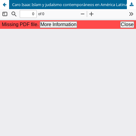
Caro Isaac Islam y judaísmo contemporáneos en América Latina. Santiago de Chile, Ril editores, 2010, 403 p. ISBN 978-956-284-732-2