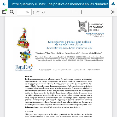
Entre guerras y ruinas: una política de memoria en las ciudades