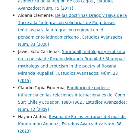
asimétrica de la Región de Los Lagos
,
Estudios
Avanzados: Núm. 15 (2011)
Aldana Clemente,
De las doctrinas Drago y Haya de la
Torre a la “integración solidaria” de Puig: bases
teóricas para la integración regional en el
pensamiento latinoamericano
,
Estudios Avanzados:
Núm. 33 (2020)
Javier Soto Cárdenas,
Shumpall, mitología y erotismo
en la poesía de Roxana Miranda Rupailaf / Shumpall,
mythology and eroticism in the poetry of Roxana
Miranda Rupailaf,
,
Estudios Avanzados: Núm. 23
(2015)
Claudio Tapia Figueroa,
Equilibrio de poder e
influencia en las relaciones internacionales del Cono
Sur: Chile y Ecuador, 1880-1902
,
Estudios Avanzados:
Núm. 12 (2009)
Hayam Abdou,
Reseña de En las entrañas del mar de
Kanguimbu Ananaz
,
Estudios Avanzados: Núm. 38
(2023)