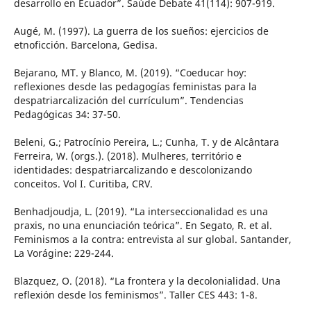
desarrollo en Ecuador”. Saúde Debate 41(114): 907-919.
Augé, M. (1997). La guerra de los sueños: ejercicios de
etnoficción. Barcelona, Gedisa.
Bejarano, MT. y Blanco, M. (2019). “Coeducar hoy:
reflexiones desde las pedagogías feministas para la
despatriarcalización del currículum”. Tendencias
Pedagógicas 34: 37-50.
Beleni, G.; Patrocínio Pereira, L.; Cunha, T. y de Alcântara
Ferreira, W. (orgs.). (2018). Mulheres, território e
identidades: despatriarcalizando e descolonizando
conceitos. Vol I. Curitiba, CRV.
Benhadjoudja, L. (2019). “La interseccionalidad es una
praxis, no una enunciación teórica”. En Segato, R. et al.
Feminismos a la contra: entrevista al sur global. Santander,
La Vorágine: 229-244.
Blazquez, O. (2018). “La frontera y la decolonialidad. Una
reflexión desde los feminismos”. Taller CES 443: 1-8.