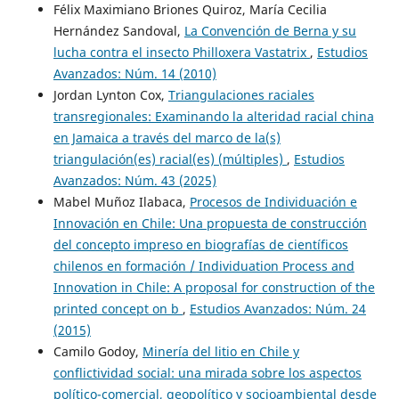
Félix Maximiano Briones Quiroz, María Cecilia
Hernández Sandoval,
La Convención de Berna y su
lucha contra el insecto Philloxera Vastatrix
,
Estudios
Avanzados: Núm. 14 (2010)
Jordan Lynton Cox,
Triangulaciones raciales
transregionales: Examinando la alteridad racial china
en Jamaica a través del marco de la(s)
triangulación(es) racial(es) (múltiples)
,
Estudios
Avanzados: Núm. 43 (2025)
Mabel Muñoz Ilabaca,
Procesos de Individuación e
Innovación en Chile: Una propuesta de construcción
del concepto impreso en biografías de científicos
chilenos en formación / Individuation Process and
Innovation in Chile: A proposal for construction of the
printed concept on b
,
Estudios Avanzados: Núm. 24
(2015)
Camilo Godoy,
Minería del litio en Chile y
conflictividad social: una mirada sobre los aspectos
político-comercial, geopolítico y socioambiental desde