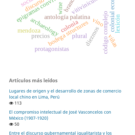
colonial economy
epigramas convivales
vitivinicultura
brandy
discurso
wine
código complejo
antología palatina
lexicón
archaeology
vino
colonia
bodega structures
diezmos
mendoza
precios
plural
viñas
protagonistas
Artículos más leídos
Lugares de origen y el desarrollo de zonas de comercio
local chino en Lima, Perú
113
El compromiso intelectual de José Vasconcelos con
México (1907-1920)
50
Entre el discurso gubernamental igualitarista y los