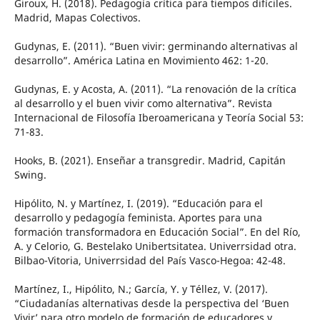
Giroux, H. (2018). Pedagogía crítica para tiempos difíciles.
Madrid, Mapas Colectivos.
Gudynas, E. (2011). “Buen vivir: germinando alternativas al
desarrollo”. América Latina en Movimiento 462: 1-20.
Gudynas, E. y Acosta, A. (2011). “La renovación de la crítica
al desarrollo y el buen vivir como alternativa”. Revista
Internacional de Filosofía Iberoamericana y Teoría Social 53:
71-83.
Hooks, B. (2021). Enseñar a transgredir. Madrid, Capitán
Swing.
Hipólito, N. y Martínez, I. (2019). “Educación para el
desarrollo y pedagogía feminista. Aportes para una
formación transformadora en Educación Social”. En del Río,
A. y Celorio, G. Bestelako Unibertsitatea. Univerrsidad otra.
Bilbao-Vitoria, Univerrsidad del País Vasco-Hegoa: 42-48.
Martínez, I., Hipólito, N.; García, Y. y Téllez, V. (2017).
“Ciudadanías alternativas desde la perspectiva del ‘Buen
Vivir’ para otro modelo de formación de educadores y