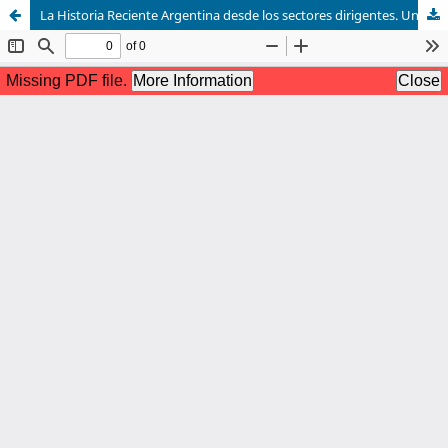
La Historia Reciente Argentina desde los sectores dirigentes. Un análisis desde la Historia Oral a un candidato presidencial de la transición democrática de la década de 1980: Eduardo César Angeloz