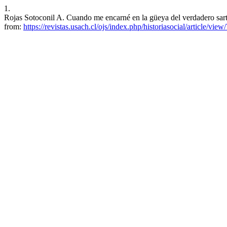
1.
Rojas Sotoconil A. Cuando me encarné en la güeya del verdadero sartén
from:
https://revistas.usach.cl/ojs/index.php/historiasocial/article/view