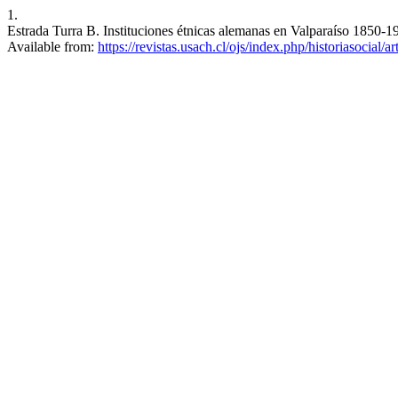
1.
Estrada Turra B. Instituciones étnicas alemanas en Valparaíso 1850-19
Available from:
https://revistas.usach.cl/ojs/index.php/historiasocial/a