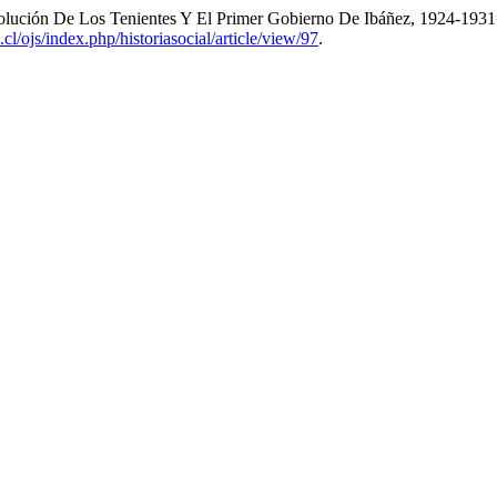
volución De Los Tenientes Y El Primer Gobierno De Ibáñez, 1924-193
h.cl/ojs/index.php/historiasocial/article/view/97
.