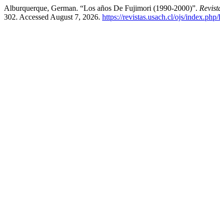
Alburquerque, German. “Los años De Fujimori (1990-2000)”.
Revist
302. Accessed August 7, 2026.
https://revistas.usach.cl/ojs/index.php/