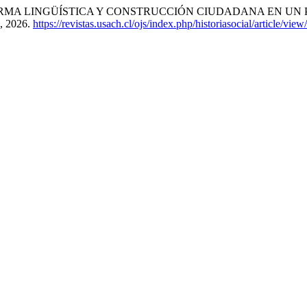
: NORMA LINGÜÍSTICA Y CONSTRUCCIÓN CIUDADANA EN UN
6, 2026.
https://revistas.usach.cl/ojs/index.php/historiasocial/article/vie