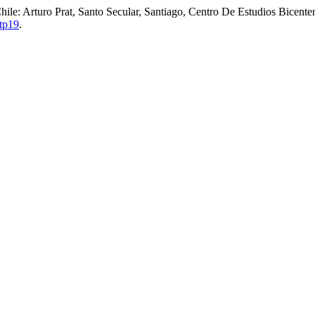
hile: Arturo Prat, Santo Secular, Santiago, Centro De Estudios Bicente
ktp19
.