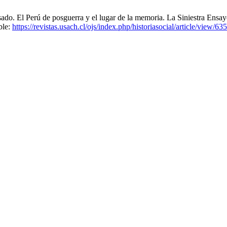
sado. El Perú de posguerra y el lugar de la memoria. La Siniestra Ens
ble:
https://revistas.usach.cl/ojs/index.php/historiasocial/article/view/63