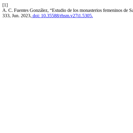
[1]
A. C. Fuentes González, “Estudio de los monasterios femeninos de San
333, Jun. 2023,
doi: 10.35588/rhsm.v27i1.5305.