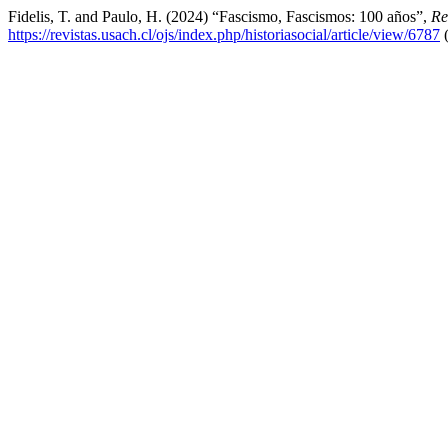
Fidelis, T. and Paulo, H. (2024) “Fascismo, Fascismos: 100 años”,
Re
https://revistas.usach.cl/ojs/index.php/historiasocial/article/view/6787
(