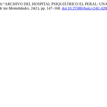
on, C. (2020) “ARCHIVO DEL HOSPITAL PSIQUIÁTRICO EL PER
 de las Mentalidades
, 24(1), pp. 147–168.
doi:10.35588/rhsm.v24i1.428