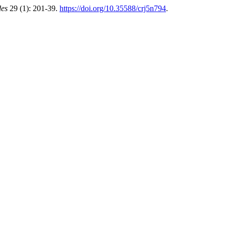
des
29 (1): 201-39.
https://doi.org/10.35588/crj5n794
.