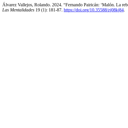
Álvarez Vallejos, Rolando. 2024. “Fernando Pairicán: ‘Malón. La 
Las Mentalidades
19 (1): 181-87.
https://doi.org/10.35588/zj08kj84
.