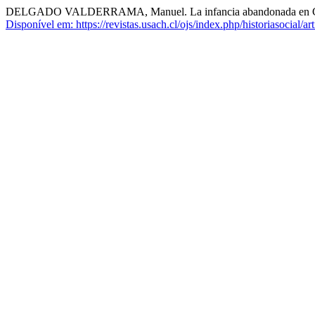
DELGADO VALDERRAMA, Manuel. La infancia abandonada en Ch
Disponível em: https://revistas.usach.cl/ojs/index.php/historiasocial/ar