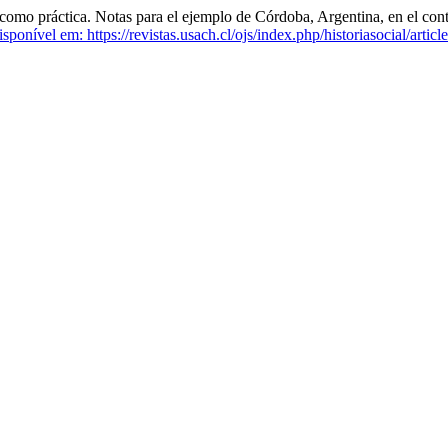
práctica. Notas para el ejemplo de Córdoba, Argentina, en el conte
sponível em: https://revistas.usach.cl/ojs/index.php/historiasocial/artic