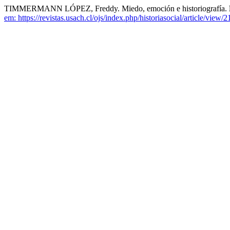
TIMMERMANN LÓPEZ, Freddy. Miedo, emoción e historiografía.
em: https://revistas.usach.cl/ojs/index.php/historiasocial/article/view/2