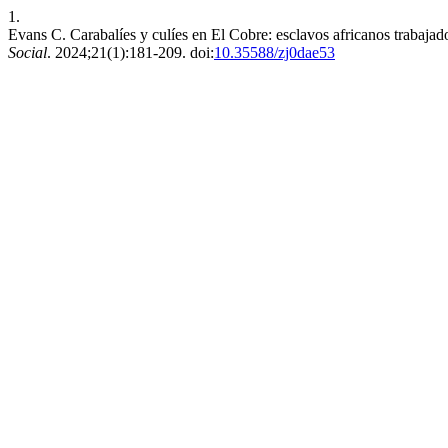
1.
Evans C. Carabalíes y culíes en El Cobre: esclavos africanos trabajad
Social
. 2024;21(1):181-209. doi:
10.35588/zj0dae53