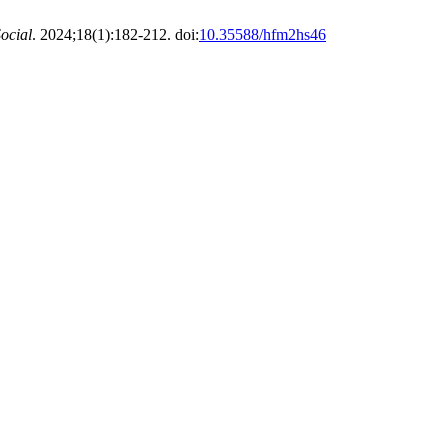
Social
. 2024;18(1):182-212. doi:
10.35588/hfm2hs46