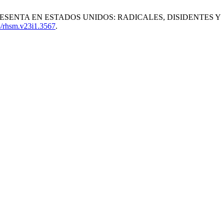
OS SESENTA EN ESTADOS UNIDOS: RADICALES, DISIDENTES 
88/rhsm.v23i1.3567
.