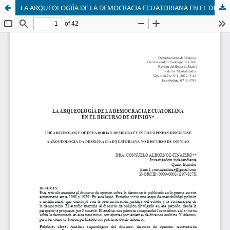
LA ARQUEOLOGIÌA DE LA DEMOCRACIA ECUATORIANA EN EL DISCURSO DE OPINIOÌN