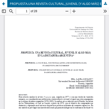
PROPUESTA.UNA REVISTA CULTURAL, JUVENIL (Y ALGO MÁS) EN LA DICTADURA ARGENTINA