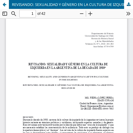
REVISANDO: SEXUALIDAD Y GÉNERO EN LA CULTURA DE IZQUIERDA EN LA ARGENTINA DE LA DÉCADA DE 1980