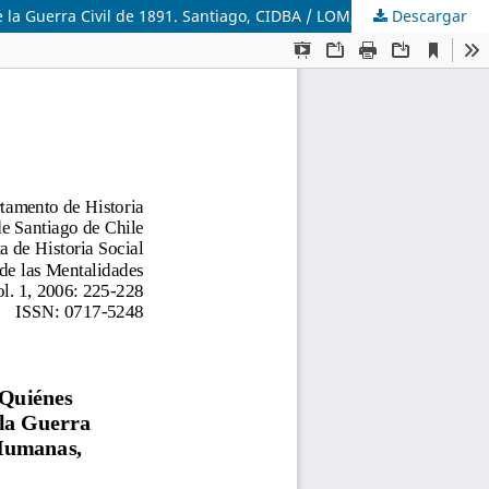
Descargar
Salinas, Maximiliano, Tomás Cornejo y Catalina Saldaña, ¿Quiénes fueron los vencedores? Elite, pueblo y prensa humorística de la Guerra Civil de 1891. Santiago, CIDBA / LOM, Colección Ciencias Humanas, 2005, 238 p.