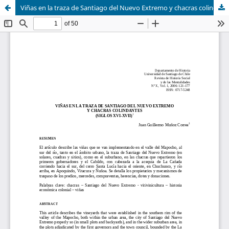
Viñas en la traza de Santiago del Nuevo Extremo y chacras colindantes (siglos XVI-XVII)