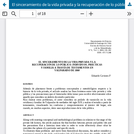
El sinceramiento de la vida privada y la recuperación de lo público. Individuos, prácticas y familia a través de testamentos en Valparaíso de 1860