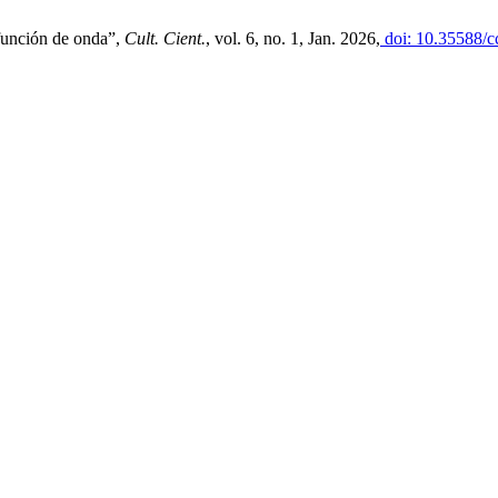
 función de onda”,
Cult. Cient.
, vol. 6, no. 1, Jan. 2026,
doi: 10.35588/c