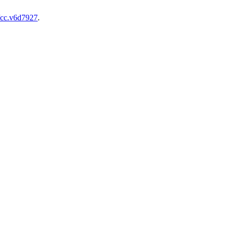
8/cc.v6d7927
.